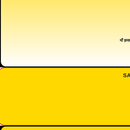
माँ क़स
S