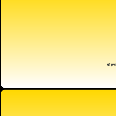
माँ क़स