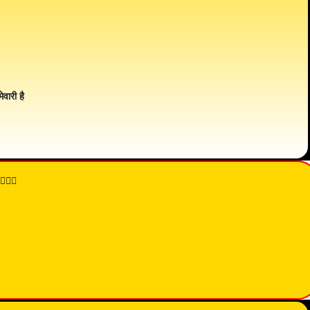
ेवारी है
👇🏾