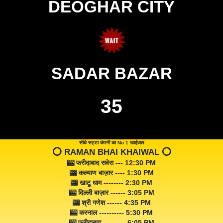
DEOGHAR CITY
SADAR BAZAR
35
सीधे सट्टा कंपनी का No 1 खाईवाल
⭕️ RAMAN BHAI KHAIWAL ⭕️
🎰 फरीदाबाद सवेरा --- 12:30 PM
🎰 कल्याण बाज़ार ---- 1:30 PM
🎰 खाटू धाम -------- 2:30 PM
🎰 दिल्ली बाज़ार ------ 3:05 PM
🎰 श्री गणेश ------ 4:35 PM
🎰 करनाल ---------- 5:30 PM
🎰 फरीदाबाद --------- 6:05 PM