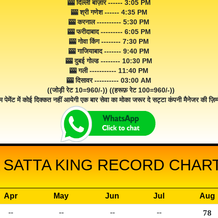
🎰 दिल्ली बाज़ार ------ 3:05 PM
🎰 श्री गणेश ------ 4:35 PM
🎰 करनाल ---------- 5:30 PM
🎰 फरीदाबाद --------- 6:05 PM
🎰 गोवा किंग -------- 7:30 PM
🎰 गाजियाबाद ------- 9:40 PM
🎰 दुबई गोल्ड -------- 10:30 PM
🎰 गली ----------- 11:40 PM
🎰 दिसावर ---------- 03:00 AM
((जोड़ी रेट 10=960/-)) ((हरूफ़ रेट 100=960/-))
म पेमेंट में कोई दिक्कत नहीं आयेगी एक बार सेवा का मोका जरूर दे सट्टा कंपनी मैनेजर की ज़िम्म
 SATTA KING RECORD CHART 
Apr
May
Jun
Jul
Aug
--
--
--
--
78