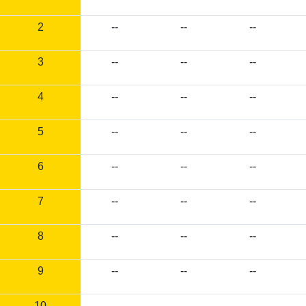
2
--
--
--
3
--
--
--
4
--
--
--
5
--
--
--
6
--
--
--
7
--
--
--
8
--
--
--
9
--
--
--
10
--
--
--