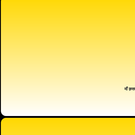
माँ क़स