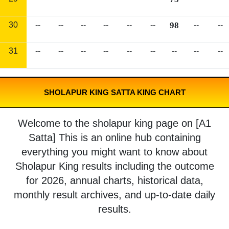
30
--
--
--
--
--
--
98
--
--
31
--
--
--
--
--
--
--
--
--
SHOLAPUR KING SATTA KING CHART
Welcome to the sholapur king page on [A1
Satta] This is an online hub containing
everything you might want to know about
Sholapur King results including the outcome
for 2026, annual charts, historical data,
monthly result archives, and up-to-date daily
results.