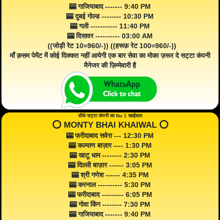
🎰 गाजियाबाद ------- 9:40 PM
🎰 दुबई गोल्ड -------- 10:30 PM
🎰 गली ----------- 11:40 PM
🎰 दिसावर ---------- 03:00 AM
((जोड़ी रेट 10=960/-)) ((हरूफ़ रेट 100=960/-))
माँ क़सम पेमेंट में कोई दिक्कत नहीं आयेगी एक बार सेवा का मोका ज़रूर दे सट्टा कंपनी
मैनेजर की ज़िम्मेवारी है
सीधे सट्टा कंपनी का No 1 खाईवाल
⭕️ MONTY BHAI KHAIWAL ⭕️
🎰 फरीदाबाद सवेरा --- 12:30 PM
🎰 कल्याण बाज़ार ---- 1:30 PM
🎰 खाटू धाम -------- 2:30 PM
🎰 दिल्ली बाज़ार ------ 3:05 PM
🎰 श्री गणेश ------ 4:35 PM
🎰 करनाल ---------- 5:30 PM
🎰 फरीदाबाद --------- 6:05 PM
🎰 गोवा किंग -------- 7:30 PM
🎰 गाजियाबाद ------- 9:40 PM