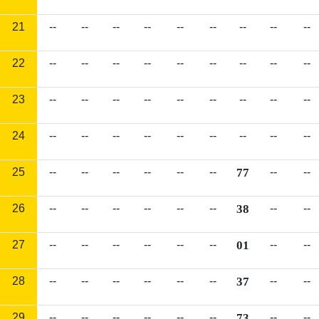
21
--
--
--
--
--
--
--
--
--
22
--
--
--
--
--
--
--
--
--
23
--
--
--
--
--
--
--
--
--
24
--
--
--
--
--
--
--
--
--
25
--
--
--
--
--
--
77
--
--
26
--
--
--
--
--
--
38
--
--
27
--
--
--
--
--
--
01
--
--
28
--
--
--
--
--
--
37
--
--
29
--
--
--
--
--
--
73
--
--