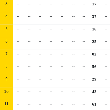
3
--
--
--
--
--
--
--
17
--
4
--
--
--
--
--
--
--
37
--
5
--
--
--
--
--
--
--
16
--
6
--
--
--
--
--
--
--
25
--
7
--
--
--
--
--
--
--
02
--
8
--
--
--
--
--
--
--
56
--
9
--
--
--
--
--
--
--
29
--
10
--
--
--
--
--
--
--
43
--
11
--
--
--
--
--
--
--
61
--