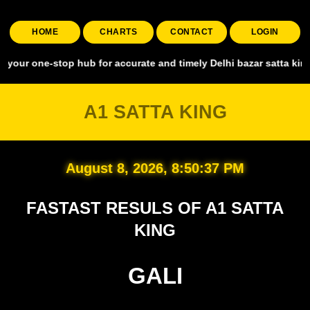
HOME
CHARTS
CONTACT
LOGIN
-stop hub for accurate and timely Delhi bazar satta king, covering a
A1 SATTA KING
August 8, 2026, 8:50:38 PM
FASTAST RESULS OF A1 SATTA
KING
GALI