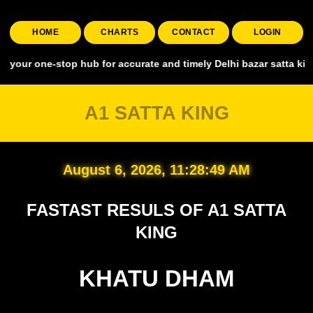
HOME
CHARTS
CONTACT
LOGIN
one-stop hub for accurate and timely Delhi bazar satta king, coveri
A1 SATTA KING
August 6, 2026, 11:28:49 AM
FASTAST RESULS OF A1 SATTA
KING
KHATU DHAM