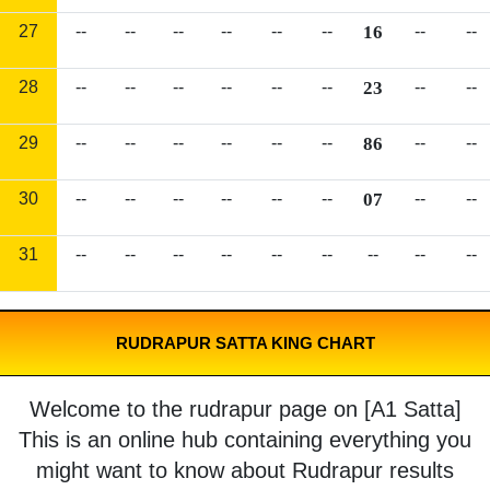
27
--
--
--
--
--
--
16
--
--
28
--
--
--
--
--
--
23
--
--
29
--
--
--
--
--
--
86
--
--
30
--
--
--
--
--
--
07
--
--
31
--
--
--
--
--
--
--
--
--
RUDRAPUR SATTA KING CHART
Welcome to the rudrapur page on [A1 Satta]
This is an online hub containing everything you
might want to know about Rudrapur results