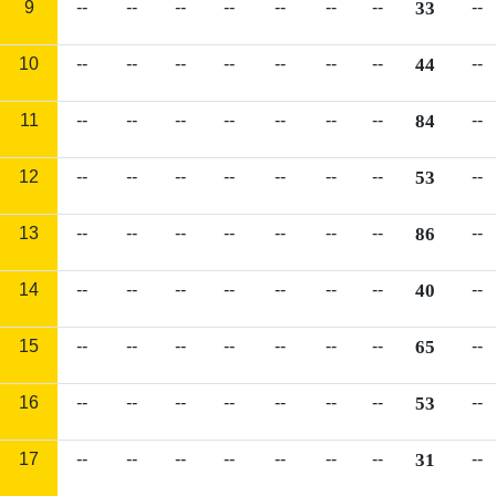
9
--
--
--
--
--
--
--
33
--
10
--
--
--
--
--
--
--
44
--
11
--
--
--
--
--
--
--
84
--
12
--
--
--
--
--
--
--
53
--
13
--
--
--
--
--
--
--
86
--
14
--
--
--
--
--
--
--
40
--
15
--
--
--
--
--
--
--
65
--
16
--
--
--
--
--
--
--
53
--
17
--
--
--
--
--
--
--
31
--