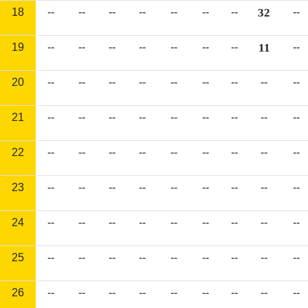
18
--
--
--
--
--
--
--
32
--
19
--
--
--
--
--
--
--
11
--
20
--
--
--
--
--
--
--
--
--
21
--
--
--
--
--
--
--
--
--
22
--
--
--
--
--
--
--
--
--
23
--
--
--
--
--
--
--
--
--
24
--
--
--
--
--
--
--
--
--
25
--
--
--
--
--
--
--
--
--
26
--
--
--
--
--
--
--
--
--