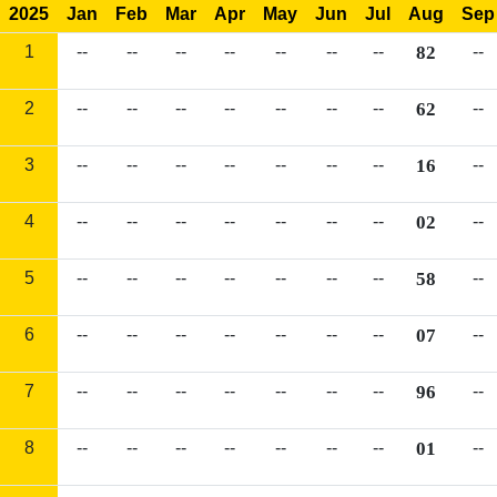
2025
Jan
Feb
Mar
Apr
May
Jun
Jul
Aug
Sep
1
--
--
--
--
--
--
--
82
--
2
--
--
--
--
--
--
--
62
--
3
--
--
--
--
--
--
--
16
--
4
--
--
--
--
--
--
--
02
--
5
--
--
--
--
--
--
--
58
--
6
--
--
--
--
--
--
--
07
--
7
--
--
--
--
--
--
--
96
--
8
--
--
--
--
--
--
--
01
--