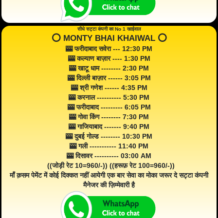
सीधे सट्टा कंपनी का No 1 खाईवाल
⭕️ MONTY BHAI KHAIWAL ⭕️
🎰 फरीदाबाद सवेरा --- 12:30 PM
🎰 कल्याण बाज़ार ---- 1:30 PM
🎰 खाटू धाम -------- 2:30 PM
🎰 दिल्ली बाज़ार ------ 3:05 PM
🎰 श्री गणेश ------ 4:35 PM
🎰 करनाल ---------- 5:30 PM
🎰 फरीदाबाद --------- 6:05 PM
🎰 गोवा किंग -------- 7:30 PM
🎰 गाजियाबाद ------- 9:40 PM
🎰 दुबई गोल्ड -------- 10:30 PM
🎰 गली ----------- 11:40 PM
🎰 दिसावर ---------- 03:00 AM
((जोड़ी रेट 10=960/-)) ((हरूफ़ रेट 100=960/-))
माँ क़सम पेमेंट में कोई दिक्कत नहीं आयेगी एक बार सेवा का मोका जरूर दे सट्टा कंपनी
मैनेजर की ज़िम्मेवारी है