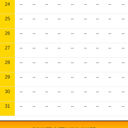
24
--
--
--
--
--
--
--
--
--
25
--
--
--
--
--
--
--
--
--
26
--
--
--
--
--
--
--
--
--
27
--
--
--
--
--
--
--
--
--
28
--
--
--
--
--
--
--
--
--
29
--
--
--
--
--
--
--
--
--
30
--
--
--
--
--
--
--
--
--
31
--
--
--
--
--
--
--
--
--