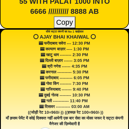
55 WITH PALAT 1000 INTO
6666 ////////// 8888 AB
Copy
सीधे सट्टा कंपनी का No 1 खाईवाल
⭕️ AJAY BHAI KHAIWAL ⭕️
🎰 फरीदाबाद सवेरा --- 12:30 PM
🎰 कल्याण बाज़ार ---- 1:30 PM
🎰 खाटू धाम -------- 2:30 PM
🎰 दिल्ली बाज़ार ------ 3:05 PM
🎰 श्री गणेश ------ 4:35 PM
🎰 करनाल ---------- 5:30 PM
🎰 फरीदाबाद --------- 6:05 PM
🎰 गोवा किंग -------- 7:30 PM
🎰 गाजियाबाद ------- 9:40 PM
🎰 दुबई गोल्ड -------- 10:30 PM
🎰 गली ----------- 11:40 PM
🎰 दिसावर ---------- 03:00 AM
((जोड़ी रेट 10=960/-)) ((हरूफ़ रेट 100=960/-))
माँ क़सम पेमेंट में कोई दिक्कत नहीं आयेगी एक बार सेवा का मोका जरूर दे सट्टा कंपनी
मैनेजर की ज़िम्मेवारी है