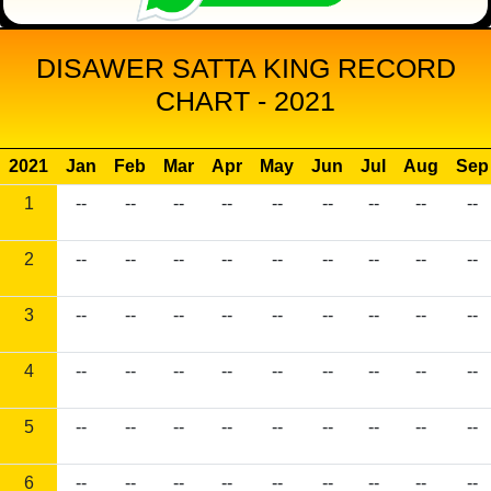
DISAWER SATTA KING RECORD
CHART - 2021
2021
Jan
Feb
Mar
Apr
May
Jun
Jul
Aug
Sep
1
--
--
--
--
--
--
--
--
--
2
--
--
--
--
--
--
--
--
--
3
--
--
--
--
--
--
--
--
--
4
--
--
--
--
--
--
--
--
--
5
--
--
--
--
--
--
--
--
--
6
--
--
--
--
--
--
--
--
--