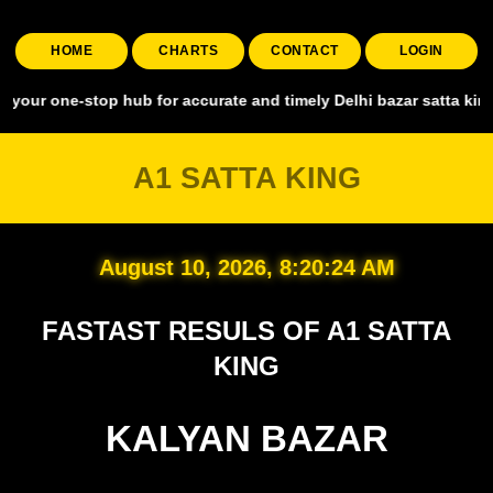
HOME
CHARTS
CONTACT
LOGIN
-stop hub for accurate and timely Delhi bazar satta king, covering a
A1 SATTA KING
August 10, 2026, 8:20:25 AM
FASTAST RESULS OF A1 SATTA
KING
KALYAN BAZAR