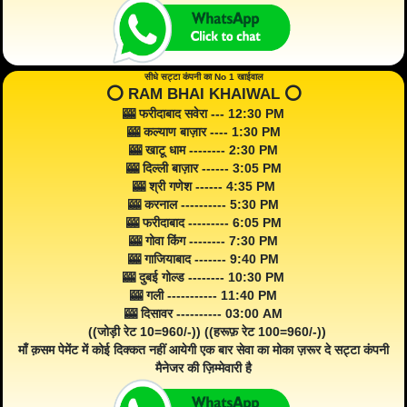
सीधे सट्टा कंपनी का No 1 खाईवाल
⭕️ RAM BHAI KHAIWAL ⭕️
🎰 फरीदाबाद सवेरा --- 12:30 PM
🎰 कल्याण बाज़ार ---- 1:30 PM
🎰 खाटू धाम -------- 2:30 PM
🎰 दिल्ली बाज़ार ------ 3:05 PM
🎰 श्री गणेश ------ 4:35 PM
🎰 करनाल ---------- 5:30 PM
🎰 फरीदाबाद --------- 6:05 PM
🎰 गोवा किंग -------- 7:30 PM
🎰 गाजियाबाद ------- 9:40 PM
🎰 दुबई गोल्ड -------- 10:30 PM
🎰 गली ----------- 11:40 PM
🎰 दिसावर ---------- 03:00 AM
((जोड़ी रेट 10=960/-)) ((हरूफ़ रेट 100=960/-))
माँ क़सम पेमेंट में कोई दिक्कत नहीं आयेगी एक बार सेवा का मोका ज़रूर दे सट्टा कंपनी
मैनेजर की ज़िम्मेवारी है