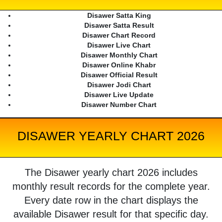
Disawer Satta King
Disawer Satta Result
Disawer Chart Record
Disawer Live Chart
Disawer Monthly Chart
Disawer Online Khabr
Disawer Official Result
Disawer Jodi Chart
Disawer Live Update
Disawer Number Chart
DISAWER YEARLY CHART 2026
The Disawer yearly chart 2026 includes
monthly result records for the complete year.
Every date row in the chart displays the
available Disawer result for that specific day.