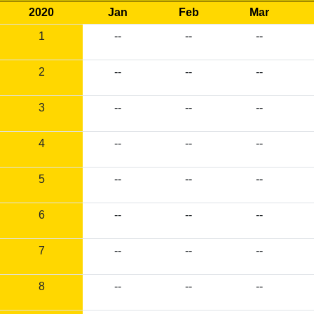
2020
Jan
Feb
Mar
1
--
--
--
2
--
--
--
3
--
--
--
4
--
--
--
5
--
--
--
6
--
--
--
7
--
--
--
8
--
--
--