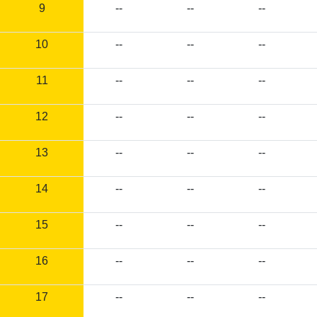
9
--
--
--
10
--
--
--
11
--
--
--
12
--
--
--
13
--
--
--
14
--
--
--
15
--
--
--
16
--
--
--
17
--
--
--