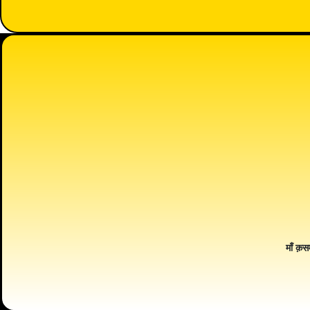
माँ क़स