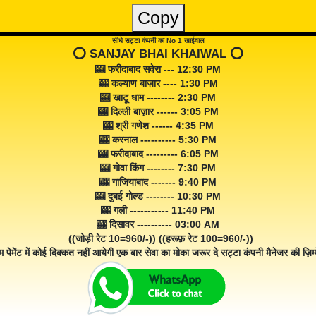
Copy
सीधे सट्टा कंपनी का No 1 खाईवाल
⭕️ SANJAY BHAI KHAIWAL ⭕️
🎰 फरीदाबाद सवेरा --- 12:30 PM
🎰 कल्याण बाज़ार ---- 1:30 PM
🎰 खाटू धाम -------- 2:30 PM
🎰 दिल्ली बाज़ार ------ 3:05 PM
🎰 श्री गणेश ------ 4:35 PM
🎰 करनाल ---------- 5:30 PM
🎰 फरीदाबाद --------- 6:05 PM
🎰 गोवा किंग -------- 7:30 PM
🎰 गाजियाबाद ------- 9:40 PM
🎰 दुबई गोल्ड -------- 10:30 PM
🎰 गली ----------- 11:40 PM
🎰 दिसावर ---------- 03:00 AM
((जोड़ी रेट 10=960/-)) ((हरूफ़ रेट 100=960/-))
म पेमेंट में कोई दिक्कत नहीं आयेगी एक बार सेवा का मोका जरूर दे सट्टा कंपनी मैनेजर की ज़िम्म