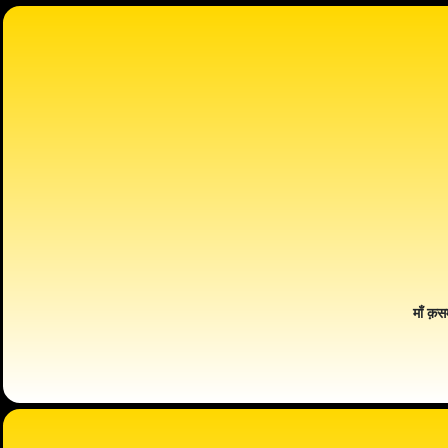
माँ क़स