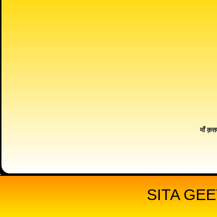
माँ क़स
SITA GEE