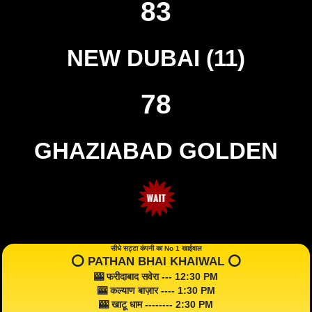
83
NEW DUBAI (11)
78
GHAZIABAD GOLDEN
सीधे सट्टा कंपनी का No 1 खाईवाल
⭕️ PATHAN BHAI KHAIWAL ⭕️
🎰 फरीदाबाद सवेरा --- 12:30 PM
🎰 कल्याण बाज़ार ---- 1:30 PM
🎰 खाटू धाम -------- 2:30 PM