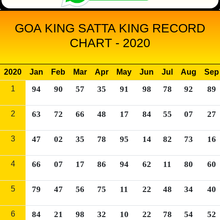
GOA KING SATTA KING RECORD
CHART - 2020
2020
Jan
Feb
Mar
Apr
May
Jun
Jul
Aug
Sep
1
94
90
57
35
91
98
78
92
89
2
63
72
66
48
17
84
55
07
27
3
47
02
35
78
95
14
82
73
16
4
66
07
17
86
94
62
11
80
60
5
79
47
56
75
11
22
48
34
40
6
84
21
98
32
10
22
78
54
52