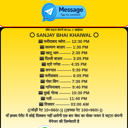
सीधे सट्टा कंपनी का No 1 खाईवाल
⭕️ SANJAY BHAI KHAIWAL ⭕️
🎰 फरीदाबाद सवेरा --- 12:30 PM
🎰 कल्याण बाज़ार ---- 1:30 PM
🎰 खाटू धाम -------- 2:30 PM
🎰 दिल्ली बाज़ार ------ 3:05 PM
🎰 श्री गणेश ------ 4:35 PM
🎰 करनाल ---------- 5:30 PM
🎰 फरीदाबाद --------- 6:05 PM
🎰 गोवा किंग -------- 7:30 PM
🎰 गाजियाबाद ------- 9:40 PM
🎰 दुबई गोल्ड -------- 10:30 PM
🎰 गली ----------- 11:40 PM
🎰 दिसावर ---------- 03:00 AM
((जोड़ी रेट 10=960/-)) ((हरूफ़ रेट 100=960/-))
माँ क़सम पेमेंट में कोई दिक्कत नहीं आयेगी एक बार सेवा का मोका जरूर दे सट्टा कंपनी
मैनेजर की ज़िम्मेवारी है