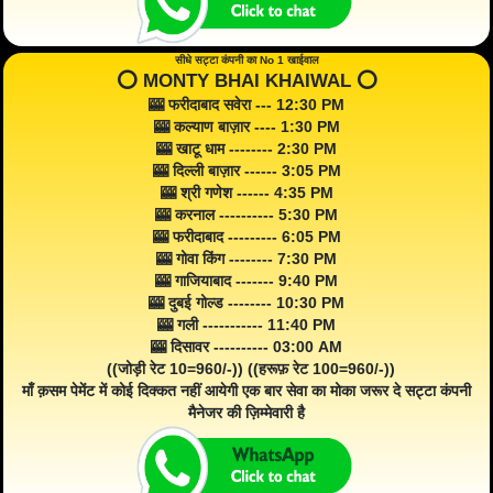
सीधे सट्टा कंपनी का No 1 खाईवाल
⭕️ MONTY BHAI KHAIWAL ⭕️
🎰 फरीदाबाद सवेरा --- 12:30 PM
🎰 कल्याण बाज़ार ---- 1:30 PM
🎰 खाटू धाम -------- 2:30 PM
🎰 दिल्ली बाज़ार ------ 3:05 PM
🎰 श्री गणेश ------ 4:35 PM
🎰 करनाल ---------- 5:30 PM
🎰 फरीदाबाद --------- 6:05 PM
🎰 गोवा किंग -------- 7:30 PM
🎰 गाजियाबाद ------- 9:40 PM
🎰 दुबई गोल्ड -------- 10:30 PM
🎰 गली ----------- 11:40 PM
🎰 दिसावर ---------- 03:00 AM
((जोड़ी रेट 10=960/-)) ((हरूफ़ रेट 100=960/-))
माँ क़सम पेमेंट में कोई दिक्कत नहीं आयेगी एक बार सेवा का मोका जरूर दे सट्टा कंपनी
मैनेजर की ज़िम्मेवारी है