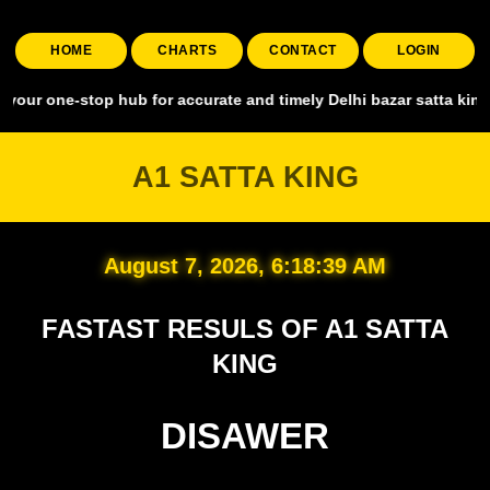
HOME
CHARTS
CONTACT
LOGIN
stop hub for accurate and timely Delhi bazar satta king, covering al
A1 SATTA KING
August 7, 2026, 6:18:40 AM
FASTAST RESULS OF A1 SATTA
KING
DISAWER