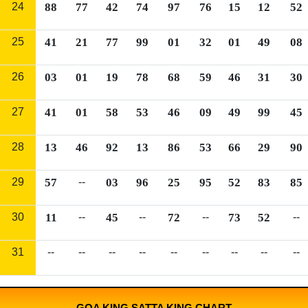
24
88
77
42
74
97
76
15
12
52
25
41
21
77
99
01
32
01
49
08
26
03
01
19
78
68
59
46
31
30
27
41
01
58
53
46
09
49
99
45
28
13
46
92
13
86
53
66
29
90
29
57
--
03
96
25
95
52
83
85
30
11
--
45
--
72
--
73
52
--
31
--
--
--
--
--
--
--
--
--
GOA KING SATTA KING CHART