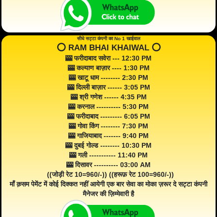
सीधे सट्टा कंपनी का No 1 खाईवाल
⭕️ RAM BHAI KHAIWAL ⭕️
🎰 फरीदाबाद सवेरा --- 12:30 PM
🎰 कल्याण बाज़ार ---- 1:30 PM
🎰 खाटू धाम -------- 2:30 PM
🎰 दिल्ली बाज़ार ------ 3:05 PM
🎰 श्री गणेश ------ 4:35 PM
🎰 करनाल ---------- 5:30 PM
🎰 फरीदाबाद --------- 6:05 PM
🎰 गोवा किंग -------- 7:30 PM
🎰 गाजियाबाद ------- 9:40 PM
🎰 दुबई गोल्ड -------- 10:30 PM
🎰 गली ----------- 11:40 PM
🎰 दिसावर ---------- 03:00 AM
((जोड़ी रेट 10=960/-)) ((हरूफ़ रेट 100=960/-))
माँ क़सम पेमेंट में कोई दिक्कत नहीं आयेगी एक बार सेवा का मोका ज़रूर दे सट्टा कंपनी
मैनेजर की ज़िम्मेवारी है