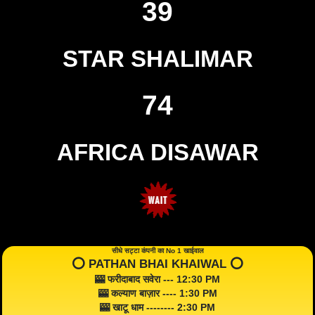
39
STAR SHALIMAR
74
AFRICA DISAWAR
सीधे सट्टा कंपनी का No 1 खाईवाल
⭕️ PATHAN BHAI KHAIWAL ⭕️
🎰 फरीदाबाद सवेरा --- 12:30 PM
🎰 कल्याण बाज़ार ---- 1:30 PM
🎰 खाटू धाम -------- 2:30 PM