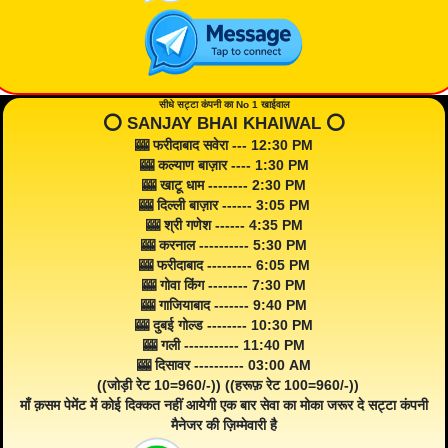
सीधे सट्टा कंपनी का No 1 खाईवाल
⭕️ SANJAY BHAI KHAIWAL ⭕️
🎰 फरीदाबाद सवेरा --- 12:30 PM
🎰 कल्याण बाज़ार ---- 1:30 PM
🎰 खाटू धाम -------- 2:30 PM
🎰 दिल्ली बाज़ार ------ 3:05 PM
🎰 श्री गणेश ------ 4:35 PM
🎰 करनाल ---------- 5:30 PM
🎰 फरीदाबाद --------- 6:05 PM
🎰 गोवा किंग -------- 7:30 PM
🎰 गाजियाबाद ------- 9:40 PM
🎰 दुबई गोल्ड -------- 10:30 PM
🎰 गली ----------- 11:40 PM
🎰 दिसावर ---------- 03:00 AM
((जोड़ी रेट 10=960/-)) ((हरूफ़ रेट 100=960/-))
माँ क़सम पेमेंट में कोई दिक्कत नहीं आयेगी एक बार सेवा का मोका जरूर दे सट्टा कंपनी
मैनेजर की ज़िम्मेवारी है