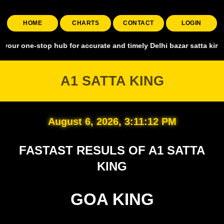
HOME
CHARTS
CONTACT
LOGIN
stop hub for accurate and timely Delhi bazar satta king, covering a
A1 SATTA KING
August 6, 2026, 3:11:13 PM
FASTAST RESULS OF A1 SATTA
KING
GOA KING