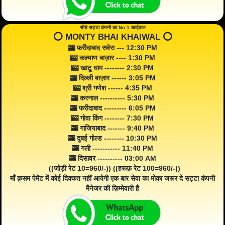
सीधे सट्टा कंपनी का No 1 खाईवाल
⭕️ MONTY BHAI KHAIWAL ⭕️
🎰 फरीदाबाद सवेरा --- 12:30 PM
🎰 कल्याण बाज़ार ---- 1:30 PM
🎰 खाटू धाम -------- 2:30 PM
🎰 दिल्ली बाज़ार ------ 3:05 PM
🎰 श्री गणेश ------ 4:35 PM
🎰 करनाल ---------- 5:30 PM
🎰 फरीदाबाद --------- 6:05 PM
🎰 गोवा किंग -------- 7:30 PM
🎰 गाजियाबाद ------- 9:40 PM
🎰 दुबई गोल्ड -------- 10:30 PM
🎰 गली ----------- 11:40 PM
🎰 दिसावर ---------- 03:00 AM
((जोड़ी रेट 10=960/-)) ((हरूफ़ रेट 100=960/-))
माँ क़सम पेमेंट में कोई दिक्कत नहीं आयेगी एक बार सेवा का मोका जरूर दे सट्टा कंपनी
मैनेजर की ज़िम्मेवारी है