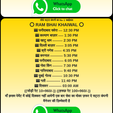
सीधे सट्टा कंपनी का No 1 खाईवाल
⭕️ RAM BHAI KHAIWAL ⭕️
🎰 फरीदाबाद सवेरा --- 12:30 PM
🎰 कल्याण बाज़ार ---- 1:30 PM
🎰 खाटू धाम -------- 2:30 PM
🎰 दिल्ली बाज़ार ------ 3:05 PM
🎰 श्री गणेश ------ 4:35 PM
🎰 करनाल ---------- 5:30 PM
🎰 फरीदाबाद --------- 6:05 PM
🎰 गोवा किंग -------- 7:30 PM
🎰 गाजियाबाद ------- 9:40 PM
🎰 दुबई गोल्ड -------- 10:30 PM
🎰 गली ----------- 11:40 PM
🎰 दिसावर ---------- 03:00 AM
((जोड़ी रेट 10=960/-)) ((हरूफ़ रेट 100=960/-))
माँ क़सम पेमेंट में कोई दिक्कत नहीं आयेगी एक बार सेवा का मोका ज़रूर दे सट्टा कंपनी
मैनेजर की ज़िम्मेवारी है