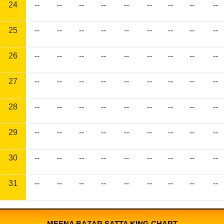
24
--
--
--
--
--
--
--
--
--
25
--
--
--
--
--
--
--
--
--
26
--
--
--
--
--
--
--
--
--
27
--
--
--
--
--
--
--
--
--
28
--
--
--
--
--
--
--
--
--
29
--
--
--
--
--
--
--
--
--
30
--
--
--
--
--
--
--
--
--
31
--
--
--
--
--
--
--
--
--
MEENA BAZAR SATTA KING CHART