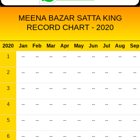
MEENA BAZAR SATTA KING
RECORD CHART - 2020
2020
Jan
Feb
Mar
Apr
May
Jun
Jul
Aug
Sep
1
--
--
--
--
--
--
--
--
--
2
--
--
--
--
--
--
--
--
--
3
--
--
--
--
--
--
--
--
--
4
--
--
--
--
--
--
--
--
--
5
--
--
--
--
--
--
--
--
--
6
--
--
--
--
--
--
--
--
--