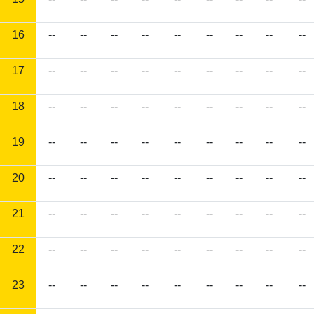
16
--
--
--
--
--
--
--
--
--
17
--
--
--
--
--
--
--
--
--
18
--
--
--
--
--
--
--
--
--
19
--
--
--
--
--
--
--
--
--
20
--
--
--
--
--
--
--
--
--
21
--
--
--
--
--
--
--
--
--
22
--
--
--
--
--
--
--
--
--
23
--
--
--
--
--
--
--
--
--