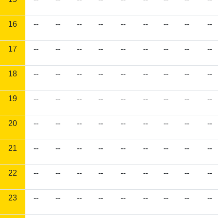
16
--
--
--
--
--
--
--
--
--
17
--
--
--
--
--
--
--
--
--
18
--
--
--
--
--
--
--
--
--
19
--
--
--
--
--
--
--
--
--
20
--
--
--
--
--
--
--
--
--
21
--
--
--
--
--
--
--
--
--
22
--
--
--
--
--
--
--
--
--
23
--
--
--
--
--
--
--
--
--