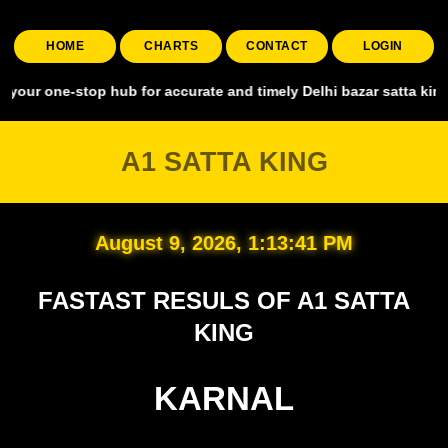
HOME
CHARTS
CONTACT
LOGIN
-stop hub for accurate and timely Delhi bazar satta king, covering a
A1 SATTA KING
August 9, 2026, 1:13:42 PM
FASTAST RESULS OF A1 SATTA
KING
KARNAL