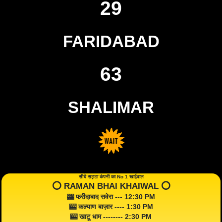
29
FARIDABAD
63
SHALIMAR
सीधे सट्टा कंपनी का No 1 खाईवाल
⭕️ RAMAN BHAI KHAIWAL ⭕️
🎰 फरीदाबाद सवेरा --- 12:30 PM
🎰 कल्याण बाज़ार ---- 1:30 PM
🎰 खाटू धाम -------- 2:30 PM