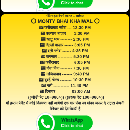
सीधे सट्टा कंपनी का No 1 खाईवाल
⭕️ MONTY BHAI KHAIWAL ⭕️
🎰 फरीदाबाद सवेरा --- 12:30 PM
🎰 कल्याण बाज़ार ---- 1:30 PM
🎰 खाटू धाम -------- 2:30 PM
🎰 दिल्ली बाज़ार ------ 3:05 PM
🎰 श्री गणेश ------ 4:35 PM
🎰 करनाल ---------- 5:30 PM
🎰 फरीदाबाद --------- 6:05 PM
🎰 गोवा किंग -------- 7:30 PM
🎰 गाजियाबाद ------- 9:40 PM
🎰 दुबई गोल्ड -------- 10:30 PM
🎰 गली ----------- 11:40 PM
🎰 दिसावर ---------- 03:00 AM
((जोड़ी रेट 10=960/-)) ((हरूफ़ रेट 100=960/-))
माँ क़सम पेमेंट में कोई दिक्कत नहीं आयेगी एक बार सेवा का मोका जरूर दे सट्टा कंपनी
मैनेजर की ज़िम्मेवारी है