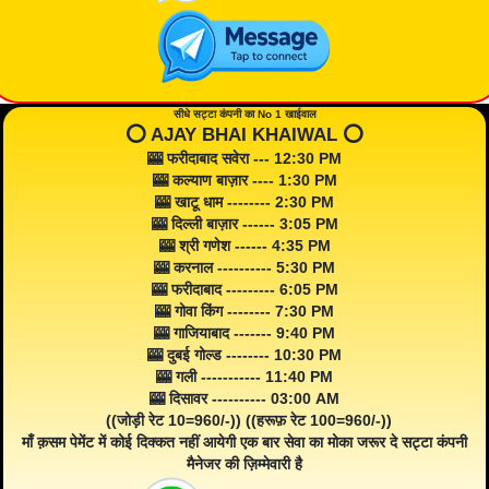
सीधे सट्टा कंपनी का No 1 खाईवाल
⭕️ AJAY BHAI KHAIWAL ⭕️
🎰 फरीदाबाद सवेरा --- 12:30 PM
🎰 कल्याण बाज़ार ---- 1:30 PM
🎰 खाटू धाम -------- 2:30 PM
🎰 दिल्ली बाज़ार ------ 3:05 PM
🎰 श्री गणेश ------ 4:35 PM
🎰 करनाल ---------- 5:30 PM
🎰 फरीदाबाद --------- 6:05 PM
🎰 गोवा किंग -------- 7:30 PM
🎰 गाजियाबाद ------- 9:40 PM
🎰 दुबई गोल्ड -------- 10:30 PM
🎰 गली ----------- 11:40 PM
🎰 दिसावर ---------- 03:00 AM
((जोड़ी रेट 10=960/-)) ((हरूफ़ रेट 100=960/-))
माँ क़सम पेमेंट में कोई दिक्कत नहीं आयेगी एक बार सेवा का मोका जरूर दे सट्टा कंपनी
मैनेजर की ज़िम्मेवारी है