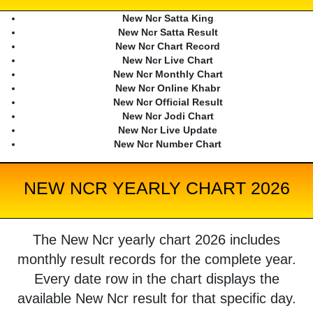
New Ncr Satta King
New Ncr Satta Result
New Ncr Chart Record
New Ncr Live Chart
New Ncr Monthly Chart
New Ncr Online Khabr
New Ncr Official Result
New Ncr Jodi Chart
New Ncr Live Update
New Ncr Number Chart
NEW NCR YEARLY CHART 2026
The New Ncr yearly chart 2026 includes
monthly result records for the complete year.
Every date row in the chart displays the
available New Ncr result for that specific day.