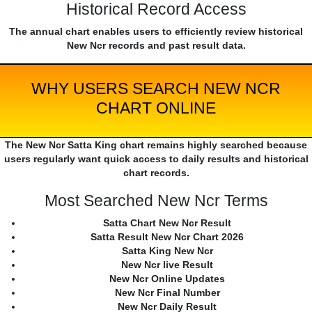
Historical Record Access
The annual chart enables users to efficiently review historical
New Ncr records and past result data.
WHY USERS SEARCH NEW NCR
CHART ONLINE
The New Ncr Satta King chart remains highly searched because
users regularly want quick access to daily results and historical
chart records.
Most Searched New Ncr Terms
Satta Chart New Ncr Result
Satta Result New Ncr Chart 2026
Satta King New Ncr
New Ncr live Result
New Ncr Online Updates
New Ncr Final Number
New Ncr Daily Result