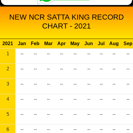
NEW NCR SATTA KING RECORD
CHART - 2021
2021
Jan
Feb
Mar
Apr
May
Jun
Jul
Aug
Sep
1
--
--
--
--
--
--
--
--
--
2
--
--
--
--
--
--
--
--
--
3
--
--
--
--
--
--
--
--
--
4
--
--
--
--
--
--
--
--
--
5
--
--
--
--
--
--
--
--
--
6
--
--
--
--
--
--
--
--
--