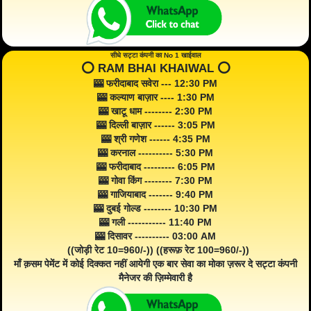
सीधे सट्टा कंपनी का No 1 खाईवाल
⭕️ RAM BHAI KHAIWAL ⭕️
🎰 फरीदाबाद सवेरा --- 12:30 PM
🎰 कल्याण बाज़ार ---- 1:30 PM
🎰 खाटू धाम -------- 2:30 PM
🎰 दिल्ली बाज़ार ------ 3:05 PM
🎰 श्री गणेश ------ 4:35 PM
🎰 करनाल ---------- 5:30 PM
🎰 फरीदाबाद --------- 6:05 PM
🎰 गोवा किंग -------- 7:30 PM
🎰 गाजियाबाद ------- 9:40 PM
🎰 दुबई गोल्ड -------- 10:30 PM
🎰 गली ----------- 11:40 PM
🎰 दिसावर ---------- 03:00 AM
((जोड़ी रेट 10=960/-)) ((हरूफ़ रेट 100=960/-))
माँ क़सम पेमेंट में कोई दिक्कत नहीं आयेगी एक बार सेवा का मोका ज़रूर दे सट्टा कंपनी
मैनेजर की ज़िम्मेवारी है