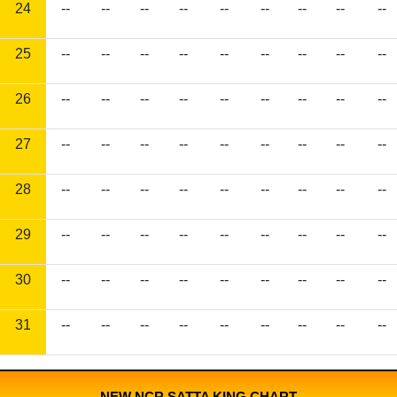
24
--
--
--
--
--
--
--
--
--
25
--
--
--
--
--
--
--
--
--
26
--
--
--
--
--
--
--
--
--
27
--
--
--
--
--
--
--
--
--
28
--
--
--
--
--
--
--
--
--
29
--
--
--
--
--
--
--
--
--
30
--
--
--
--
--
--
--
--
--
31
--
--
--
--
--
--
--
--
--
NEW NCR SATTA KING CHART