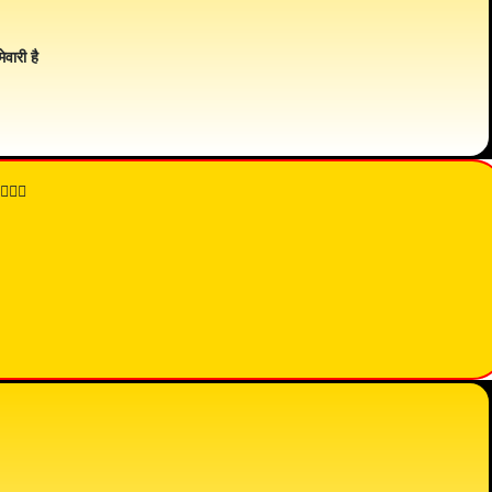
ेवारी है
👇🏾