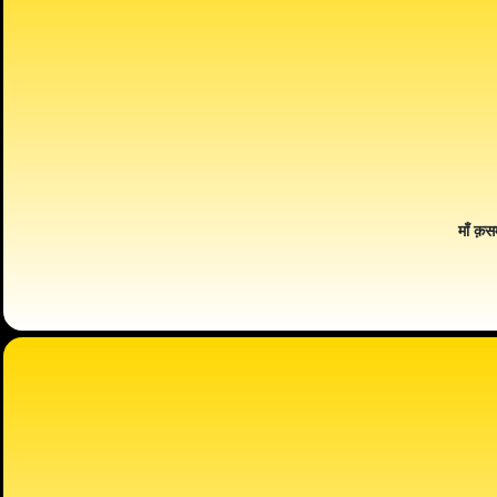
माँ क़स