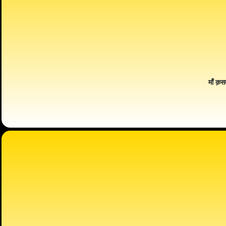
माँ क़स