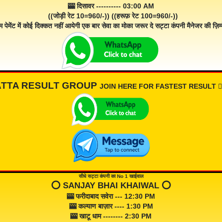
🎰 दिसावर ---------- 03:00 AM
((जोड़ी रेट 10=960/-)) ((हरूफ़ रेट 100=960/-))
म पेमेंट में कोई दिक्कत नहीं आयेगी एक बार सेवा का मोका जरूर दे सट्टा कंपनी मैनेजर की ज़िम्म
ATTA RESULT GROUP
JOIN HERE FOR FASTEST RESULT 👇🏾
सीधे सट्टा कंपनी का No 1 खाईवाल
⭕️ SANJAY BHAI KHAIWAL ⭕️
🎰 फरीदाबाद सवेरा --- 12:30 PM
🎰 कल्याण बाज़ार ---- 1:30 PM
🎰 खाटू धाम -------- 2:30 PM