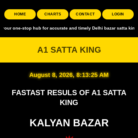
HOME
CHARTS
CONTACT
LOGIN
stop hub for accurate and timely Delhi bazar satta king, covering a
A1 SATTA KING
August 8, 2026, 8:13:26 AM
FASTAST RESULS OF A1 SATTA
KING
KALYAN BAZAR