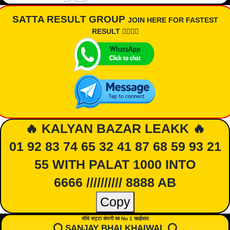
SATTA RESULT GROUP
JOIN HERE FOR FASTEST
RESULT 👇🏾👇🏾
🔥 KALYAN BAZAR LEAKK 🔥
01 92 83 74 65 32 41 87 68 59 93 21
55 WITH PALAT 1000 INTO
6666 ////////// 8888 AB
Copy
सीधे सट्टा कंपनी का No 1 खाईवाल
⭕️ SANJAY BHAI KHAIWAL ⭕️