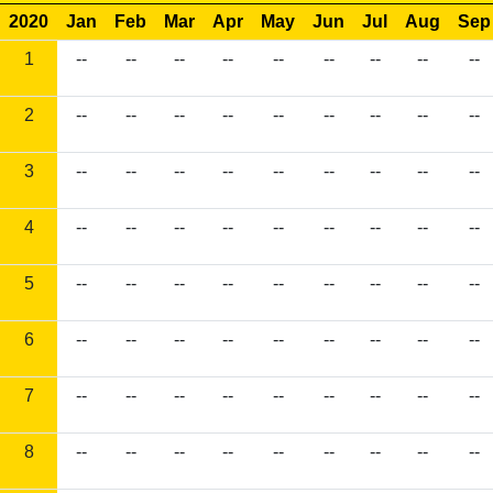
2020
Jan
Feb
Mar
Apr
May
Jun
Jul
Aug
Sep
1
--
--
--
--
--
--
--
--
--
2
--
--
--
--
--
--
--
--
--
3
--
--
--
--
--
--
--
--
--
4
--
--
--
--
--
--
--
--
--
5
--
--
--
--
--
--
--
--
--
6
--
--
--
--
--
--
--
--
--
7
--
--
--
--
--
--
--
--
--
8
--
--
--
--
--
--
--
--
--