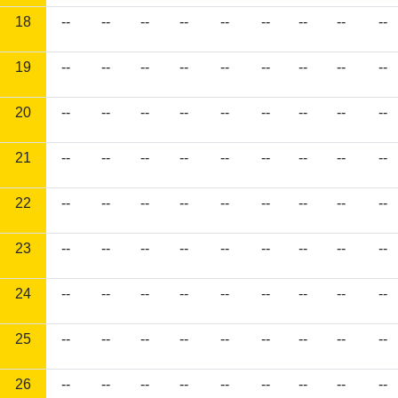
18
--
--
--
--
--
--
--
--
--
19
--
--
--
--
--
--
--
--
--
20
--
--
--
--
--
--
--
--
--
21
--
--
--
--
--
--
--
--
--
22
--
--
--
--
--
--
--
--
--
23
--
--
--
--
--
--
--
--
--
24
--
--
--
--
--
--
--
--
--
25
--
--
--
--
--
--
--
--
--
26
--
--
--
--
--
--
--
--
--