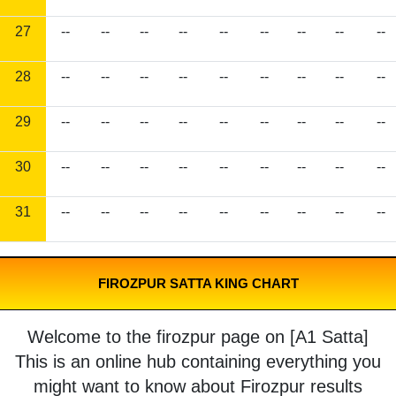
27
--
--
--
--
--
--
--
--
--
28
--
--
--
--
--
--
--
--
--
29
--
--
--
--
--
--
--
--
--
30
--
--
--
--
--
--
--
--
--
31
--
--
--
--
--
--
--
--
--
FIROZPUR SATTA KING CHART
Welcome to the firozpur page on [A1 Satta]
This is an online hub containing everything you
might want to know about Firozpur results