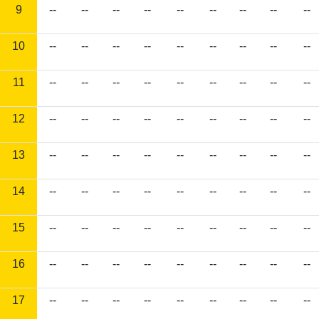
9
--
--
--
--
--
--
--
--
--
10
--
--
--
--
--
--
--
--
--
11
--
--
--
--
--
--
--
--
--
12
--
--
--
--
--
--
--
--
--
13
--
--
--
--
--
--
--
--
--
14
--
--
--
--
--
--
--
--
--
15
--
--
--
--
--
--
--
--
--
16
--
--
--
--
--
--
--
--
--
17
--
--
--
--
--
--
--
--
--