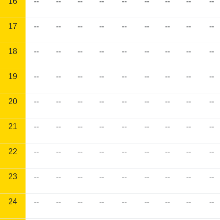
16
--
--
--
--
--
--
--
--
--
17
--
--
--
--
--
--
--
--
--
18
--
--
--
--
--
--
--
--
--
19
--
--
--
--
--
--
--
--
--
20
--
--
--
--
--
--
--
--
--
21
--
--
--
--
--
--
--
--
--
22
--
--
--
--
--
--
--
--
--
23
--
--
--
--
--
--
--
--
--
24
--
--
--
--
--
--
--
--
--