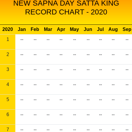
NEW SAPNA DAY SATTA KING
RECORD CHART - 2020
2020
Jan
Feb
Mar
Apr
May
Jun
Jul
Aug
Sep
1
--
--
--
--
--
--
--
--
--
2
--
--
--
--
--
--
--
--
--
3
--
--
--
--
--
--
--
--
--
4
--
--
--
--
--
--
--
--
--
5
--
--
--
--
--
--
--
--
--
6
--
--
--
--
--
--
--
--
--
7
--
--
--
--
--
--
--
--
--