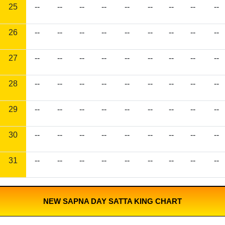
25
--
--
--
--
--
--
--
--
--
26
--
--
--
--
--
--
--
--
--
27
--
--
--
--
--
--
--
--
--
28
--
--
--
--
--
--
--
--
--
29
--
--
--
--
--
--
--
--
--
30
--
--
--
--
--
--
--
--
--
31
--
--
--
--
--
--
--
--
--
NEW SAPNA DAY SATTA KING CHART