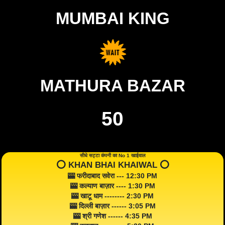
MUMBAI KING
MATHURA BAZAR
50
सीधे सट्टा कंपनी का No 1 खाईवाल
⭕️ KHAN BHAI KHAIWAL ⭕️
🎰 फरीदाबाद सवेरा --- 12:30 PM
🎰 कल्याण बाज़ार ---- 1:30 PM
🎰 खाटू धाम -------- 2:30 PM
🎰 दिल्ली बाज़ार ------ 3:05 PM
🎰 श्री गणेश ------ 4:35 PM