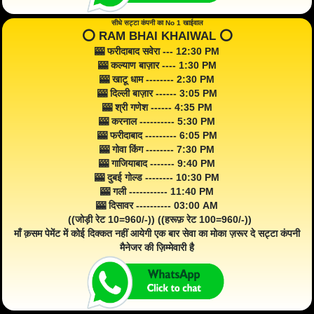
सीधे सट्टा कंपनी का No 1 खाईवाल
⭕️ RAM BHAI KHAIWAL ⭕️
🎰 फरीदाबाद सवेरा --- 12:30 PM
🎰 कल्याण बाज़ार ---- 1:30 PM
🎰 खाटू धाम -------- 2:30 PM
🎰 दिल्ली बाज़ार ------ 3:05 PM
🎰 श्री गणेश ------ 4:35 PM
🎰 करनाल ---------- 5:30 PM
🎰 फरीदाबाद --------- 6:05 PM
🎰 गोवा किंग -------- 7:30 PM
🎰 गाजियाबाद ------- 9:40 PM
🎰 दुबई गोल्ड -------- 10:30 PM
🎰 गली ----------- 11:40 PM
🎰 दिसावर ---------- 03:00 AM
((जोड़ी रेट 10=960/-)) ((हरूफ़ रेट 100=960/-))
माँ क़सम पेमेंट में कोई दिक्कत नहीं आयेगी एक बार सेवा का मोका ज़रूर दे सट्टा कंपनी
मैनेजर की ज़िम्मेवारी है