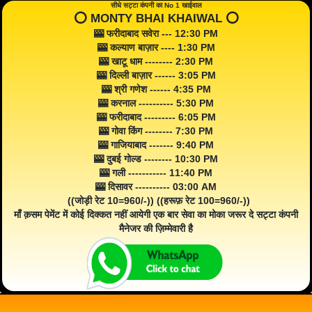
सीधे सट्टा कंपनी का No 1 खाईवाल
⭕️ MONTY BHAI KHAIWAL ⭕️
🎰 फरीदाबाद सवेरा --- 12:30 PM
🎰 कल्याण बाज़ार ---- 1:30 PM
🎰 खाटू धाम -------- 2:30 PM
🎰 दिल्ली बाज़ार ------ 3:05 PM
🎰 श्री गणेश ------ 4:35 PM
🎰 करनाल ---------- 5:30 PM
🎰 फरीदाबाद --------- 6:05 PM
🎰 गोवा किंग -------- 7:30 PM
🎰 गाजियाबाद ------- 9:40 PM
🎰 दुबई गोल्ड -------- 10:30 PM
🎰 गली ----------- 11:40 PM
🎰 दिसावर ---------- 03:00 AM
((जोड़ी रेट 10=960/-)) ((हरूफ़ रेट 100=960/-))
माँ क़सम पेमेंट में कोई दिक्कत नहीं आयेगी एक बार सेवा का मोका जरूर दे सट्टा कंपनी
मैनेजर की ज़िम्मेवारी है