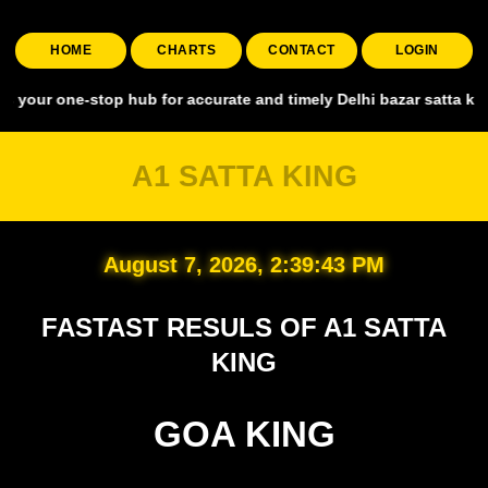
HOME
CHARTS
CONTACT
LOGIN
one-stop hub for accurate and timely Delhi bazar satta king, coverin
A1 SATTA KING
August 7, 2026, 2:39:44 PM
FASTAST RESULS OF A1 SATTA
KING
GOA KING