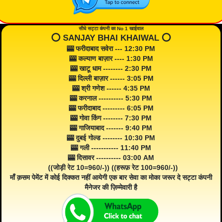
सीधे सट्टा कंपनी का No 1 खाईवाल
⭕️ SANJAY BHAI KHAIWAL ⭕️
🎰 फरीदाबाद सवेरा --- 12:30 PM
🎰 कल्याण बाज़ार ---- 1:30 PM
🎰 खाटू धाम -------- 2:30 PM
🎰 दिल्ली बाज़ार ------ 3:05 PM
🎰 श्री गणेश ------ 4:35 PM
🎰 करनाल ---------- 5:30 PM
🎰 फरीदाबाद --------- 6:05 PM
🎰 गोवा किंग -------- 7:30 PM
🎰 गाजियाबाद ------- 9:40 PM
🎰 दुबई गोल्ड -------- 10:30 PM
🎰 गली ----------- 11:40 PM
🎰 दिसावर ---------- 03:00 AM
((जोड़ी रेट 10=960/-)) ((हरूफ़ रेट 100=960/-))
माँ क़सम पेमेंट में कोई दिक्कत नहीं आयेगी एक बार सेवा का मोका जरूर दे सट्टा कंपनी
मैनेजर की ज़िम्मेवारी है