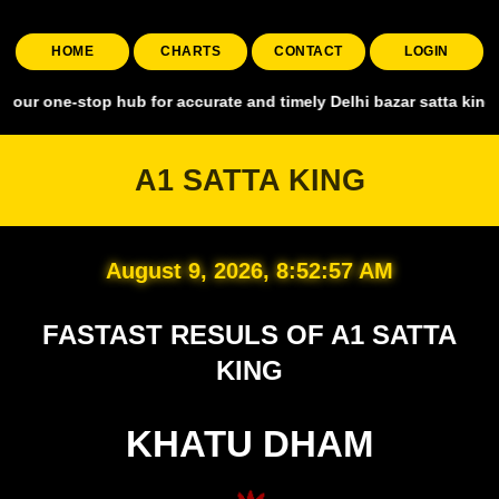
HOME
CHARTS
CONTACT
LOGIN
top hub for accurate and timely Delhi bazar satta king, covering all
A1 SATTA KING
August 9, 2026, 8:52:58 AM
FASTAST RESULS OF A1 SATTA
KING
KHATU DHAM