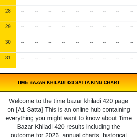
28
--
--
--
--
--
--
--
--
--
29
--
--
--
--
--
--
--
--
--
30
--
--
--
--
--
--
--
--
--
31
--
--
--
--
--
--
--
--
--
TIME BAZAR KHILADI 420 SATTA KING CHART
Welcome to the time bazar khiladi 420 page
on [A1 Satta] This is an online hub containing
everything you might want to know about Time
Bazar Khiladi 420 results including the
outcome for 2026, annual charts, historical