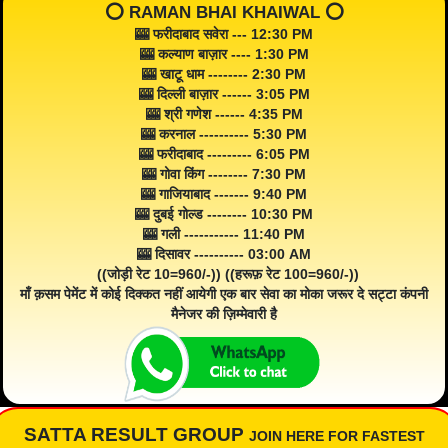
⭕️ RAMAN BHAI KHAIWAL ⭕️
🎰 फरीदाबाद सवेरा --- 12:30 PM
🎰 कल्याण बाज़ार ---- 1:30 PM
🎰 खाटू धाम -------- 2:30 PM
🎰 दिल्ली बाज़ार ------ 3:05 PM
🎰 श्री गणेश ------ 4:35 PM
🎰 करनाल ---------- 5:30 PM
🎰 फरीदाबाद --------- 6:05 PM
🎰 गोवा किंग -------- 7:30 PM
🎰 गाजियाबाद ------- 9:40 PM
🎰 दुबई गोल्ड -------- 10:30 PM
🎰 गली ----------- 11:40 PM
🎰 दिसावर ---------- 03:00 AM
((जोड़ी रेट 10=960/-)) ((हरूफ़ रेट 100=960/-))
माँ क़सम पेमेंट में कोई दिक्कत नहीं आयेगी एक बार सेवा का मोका जरूर दे सट्टा कंपनी
मैनेजर की ज़िम्मेवारी है
SATTA RESULT GROUP
JOIN HERE FOR FASTEST