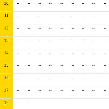
10
--
--
--
--
--
--
--
--
--
11
--
--
--
--
--
--
--
--
--
12
--
--
--
--
--
--
--
--
--
13
--
--
--
--
--
--
--
--
--
14
--
--
--
--
--
--
--
--
--
15
--
--
--
--
--
--
--
--
--
16
--
--
--
--
--
--
--
--
--
17
--
--
--
--
--
--
--
--
--
18
--
--
--
--
--
--
--
--
--