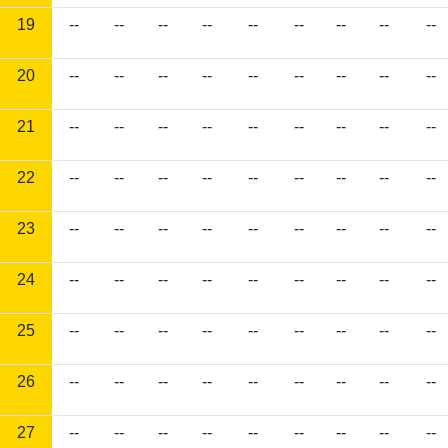
19
--
--
--
--
--
--
--
--
--
20
--
--
--
--
--
--
--
--
--
21
--
--
--
--
--
--
--
--
--
22
--
--
--
--
--
--
--
--
--
23
--
--
--
--
--
--
--
--
--
24
--
--
--
--
--
--
--
--
--
25
--
--
--
--
--
--
--
--
--
26
--
--
--
--
--
--
--
--
--
27
--
--
--
--
--
--
--
--
--