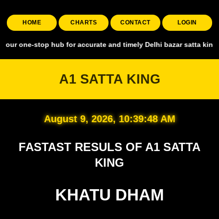
HOME
CHARTS
CONTACT
LOGIN
stop hub for accurate and timely Delhi bazar satta king, covering al
A1 SATTA KING
August 9, 2026, 10:39:49 AM
FASTAST RESULS OF A1 SATTA
KING
KHATU DHAM