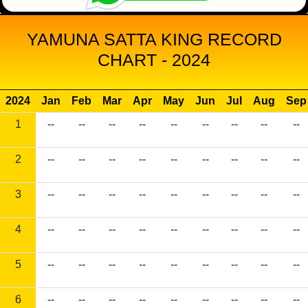
YAMUNA SATTA KING RECORD
CHART - 2024
2024
Jan
Feb
Mar
Apr
May
Jun
Jul
Aug
Sep
1
--
--
--
--
--
--
--
--
--
2
--
--
--
--
--
--
--
--
--
3
--
--
--
--
--
--
--
--
--
4
--
--
--
--
--
--
--
--
--
5
--
--
--
--
--
--
--
--
--
6
--
--
--
--
--
--
--
--
--