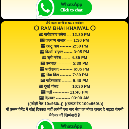
सीधे सट्टा कंपनी का No 1 खाईवाल
⭕️ RAM BHAI KHAIWAL ⭕️
🎰 फरीदाबाद सवेरा --- 12:30 PM
🎰 कल्याण बाज़ार ---- 1:30 PM
🎰 खाटू धाम -------- 2:30 PM
🎰 दिल्ली बाज़ार ------ 3:05 PM
🎰 श्री गणेश ------ 4:35 PM
🎰 करनाल ---------- 5:30 PM
🎰 फरीदाबाद --------- 6:05 PM
🎰 गोवा किंग -------- 7:30 PM
🎰 गाजियाबाद ------- 9:40 PM
🎰 दुबई गोल्ड -------- 10:30 PM
🎰 गली ----------- 11:40 PM
🎰 दिसावर ---------- 03:00 AM
((जोड़ी रेट 10=960/-)) ((हरूफ़ रेट 100=960/-))
माँ क़सम पेमेंट में कोई दिक्कत नहीं आयेगी एक बार सेवा का मोका ज़रूर दे सट्टा कंपनी
मैनेजर की ज़िम्मेवारी है