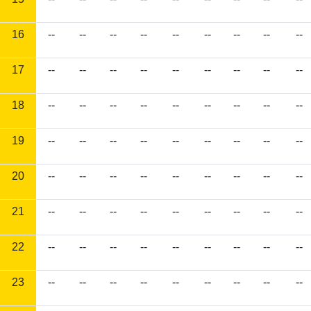
16
--
--
--
--
--
--
--
--
--
17
--
--
--
--
--
--
--
--
--
18
--
--
--
--
--
--
--
--
--
19
--
--
--
--
--
--
--
--
--
20
--
--
--
--
--
--
--
--
--
21
--
--
--
--
--
--
--
--
--
22
--
--
--
--
--
--
--
--
--
23
--
--
--
--
--
--
--
--
--