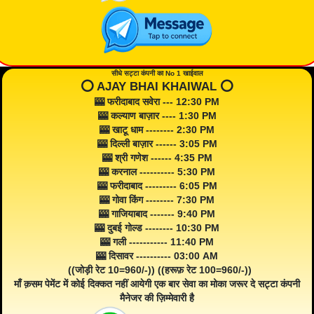
सीधे सट्टा कंपनी का No 1 खाईवाल
⭕️ AJAY BHAI KHAIWAL ⭕️
🎰 फरीदाबाद सवेरा --- 12:30 PM
🎰 कल्याण बाज़ार ---- 1:30 PM
🎰 खाटू धाम -------- 2:30 PM
🎰 दिल्ली बाज़ार ------ 3:05 PM
🎰 श्री गणेश ------ 4:35 PM
🎰 करनाल ---------- 5:30 PM
🎰 फरीदाबाद --------- 6:05 PM
🎰 गोवा किंग -------- 7:30 PM
🎰 गाजियाबाद ------- 9:40 PM
🎰 दुबई गोल्ड -------- 10:30 PM
🎰 गली ----------- 11:40 PM
🎰 दिसावर ---------- 03:00 AM
((जोड़ी रेट 10=960/-)) ((हरूफ़ रेट 100=960/-))
माँ क़सम पेमेंट में कोई दिक्कत नहीं आयेगी एक बार सेवा का मोका जरूर दे सट्टा कंपनी
मैनेजर की ज़िम्मेवारी है