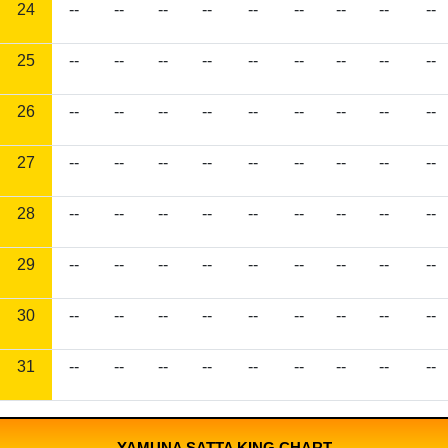
24
--
--
--
--
--
--
--
--
--
25
--
--
--
--
--
--
--
--
--
26
--
--
--
--
--
--
--
--
--
27
--
--
--
--
--
--
--
--
--
28
--
--
--
--
--
--
--
--
--
29
--
--
--
--
--
--
--
--
--
30
--
--
--
--
--
--
--
--
--
31
--
--
--
--
--
--
--
--
--
YAMUNA SATTA KING CHART