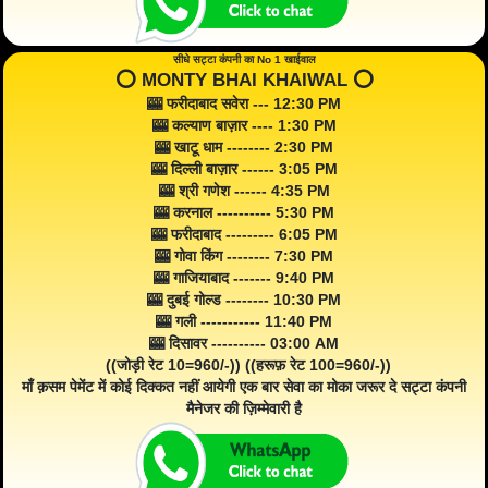
सीधे सट्टा कंपनी का No 1 खाईवाल
⭕️ MONTY BHAI KHAIWAL ⭕️
🎰 फरीदाबाद सवेरा --- 12:30 PM
🎰 कल्याण बाज़ार ---- 1:30 PM
🎰 खाटू धाम -------- 2:30 PM
🎰 दिल्ली बाज़ार ------ 3:05 PM
🎰 श्री गणेश ------ 4:35 PM
🎰 करनाल ---------- 5:30 PM
🎰 फरीदाबाद --------- 6:05 PM
🎰 गोवा किंग -------- 7:30 PM
🎰 गाजियाबाद ------- 9:40 PM
🎰 दुबई गोल्ड -------- 10:30 PM
🎰 गली ----------- 11:40 PM
🎰 दिसावर ---------- 03:00 AM
((जोड़ी रेट 10=960/-)) ((हरूफ़ रेट 100=960/-))
माँ क़सम पेमेंट में कोई दिक्कत नहीं आयेगी एक बार सेवा का मोका जरूर दे सट्टा कंपनी
मैनेजर की ज़िम्मेवारी है