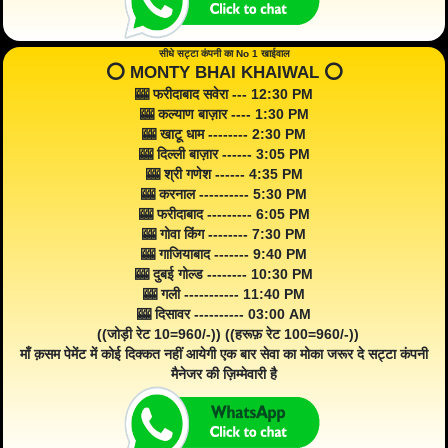
सीधे सट्टा कंपनी का No 1 खाईवाल
⭕️ MONTY BHAI KHAIWAL ⭕️
🎰 फरीदाबाद सवेरा --- 12:30 PM
🎰 कल्याण बाज़ार ---- 1:30 PM
🎰 खाटू धाम -------- 2:30 PM
🎰 दिल्ली बाज़ार ------ 3:05 PM
🎰 श्री गणेश ------ 4:35 PM
🎰 करनाल ---------- 5:30 PM
🎰 फरीदाबाद --------- 6:05 PM
🎰 गोवा किंग -------- 7:30 PM
🎰 गाजियाबाद ------- 9:40 PM
🎰 दुबई गोल्ड -------- 10:30 PM
🎰 गली ----------- 11:40 PM
🎰 दिसावर ---------- 03:00 AM
((जोड़ी रेट 10=960/-)) ((हरूफ़ रेट 100=960/-))
माँ क़सम पेमेंट में कोई दिक्कत नहीं आयेगी एक बार सेवा का मोका जरूर दे सट्टा कंपनी
मैनेजर की ज़िम्मेवारी है