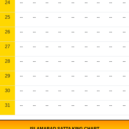
24
--
--
--
--
--
--
--
--
--
25
--
--
--
--
--
--
--
--
--
26
--
--
--
--
--
--
--
--
--
27
--
--
--
--
--
--
--
--
--
28
--
--
--
--
--
--
--
--
--
29
--
--
--
--
--
--
--
--
--
30
--
--
--
--
--
--
--
--
--
31
--
--
--
--
--
--
--
--
--
ISLAMABAD SATTA KING CHART