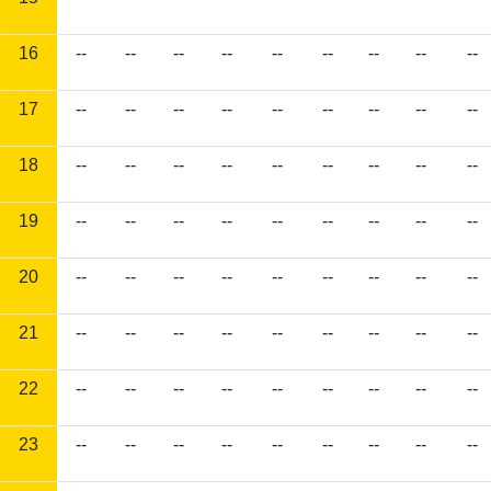
16
--
--
--
--
--
--
--
--
--
17
--
--
--
--
--
--
--
--
--
18
--
--
--
--
--
--
--
--
--
19
--
--
--
--
--
--
--
--
--
20
--
--
--
--
--
--
--
--
--
21
--
--
--
--
--
--
--
--
--
22
--
--
--
--
--
--
--
--
--
23
--
--
--
--
--
--
--
--
--