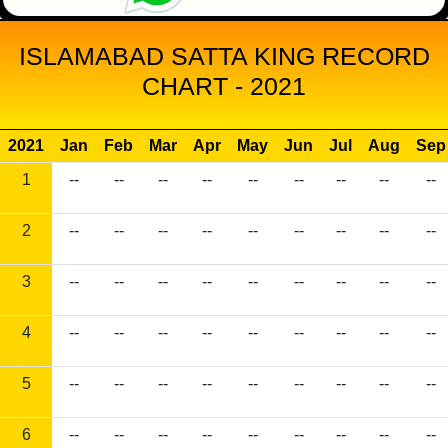
ISLAMABAD SATTA KING RECORD
CHART - 2021
2021
Jan
Feb
Mar
Apr
May
Jun
Jul
Aug
Sep
1
--
--
--
--
--
--
--
--
--
2
--
--
--
--
--
--
--
--
--
3
--
--
--
--
--
--
--
--
--
4
--
--
--
--
--
--
--
--
--
5
--
--
--
--
--
--
--
--
--
6
--
--
--
--
--
--
--
--
--