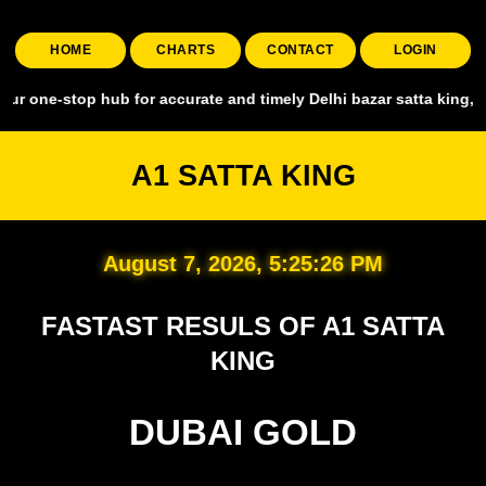
HOME
CHARTS
CONTACT
LOGIN
op hub for accurate and timely Delhi bazar satta king, covering all 
A1 SATTA KING
August 7, 2026, 5:25:27 PM
FASTAST RESULS OF A1 SATTA
KING
DUBAI GOLD