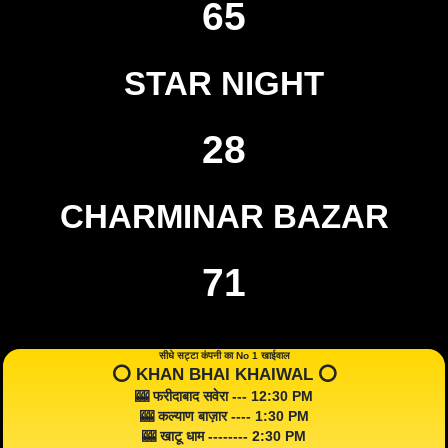
65
STAR NIGHT
28
CHARMINAR BAZAR
71
सीधे सट्टा कंपनी का No 1 खाईवाल
⭕️ KHAN BHAI KHAIWAL ⭕️
🎰 फरीदाबाद सवेरा --- 12:30 PM
🎰 कल्याण बाज़ार ---- 1:30 PM
🎰 खाटू धाम -------- 2:30 PM