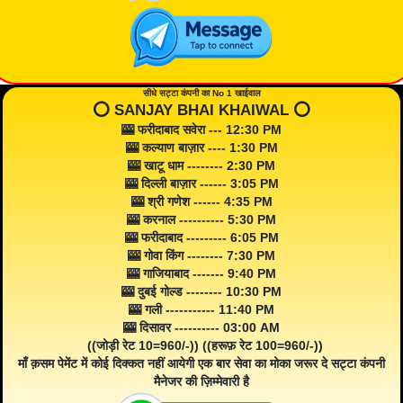
सीधे सट्टा कंपनी का No 1 खाईवाल
⭕️ SANJAY BHAI KHAIWAL ⭕️
🎰 फरीदाबाद सवेरा --- 12:30 PM
🎰 कल्याण बाज़ार ---- 1:30 PM
🎰 खाटू धाम -------- 2:30 PM
🎰 दिल्ली बाज़ार ------ 3:05 PM
🎰 श्री गणेश ------ 4:35 PM
🎰 करनाल ---------- 5:30 PM
🎰 फरीदाबाद --------- 6:05 PM
🎰 गोवा किंग -------- 7:30 PM
🎰 गाजियाबाद ------- 9:40 PM
🎰 दुबई गोल्ड -------- 10:30 PM
🎰 गली ----------- 11:40 PM
🎰 दिसावर ---------- 03:00 AM
((जोड़ी रेट 10=960/-)) ((हरूफ़ रेट 100=960/-))
माँ क़सम पेमेंट में कोई दिक्कत नहीं आयेगी एक बार सेवा का मोका जरूर दे सट्टा कंपनी
मैनेजर की ज़िम्मेवारी है