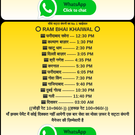
सीधे सट्टा कंपनी का No 1 खाईवाल
⭕️ RAM BHAI KHAIWAL ⭕️
🎰 फरीदाबाद सवेरा --- 12:30 PM
🎰 कल्याण बाज़ार ---- 1:30 PM
🎰 खाटू धाम -------- 2:30 PM
🎰 दिल्ली बाज़ार ------ 3:05 PM
🎰 श्री गणेश ------ 4:35 PM
🎰 करनाल ---------- 5:30 PM
🎰 फरीदाबाद --------- 6:05 PM
🎰 गोवा किंग -------- 7:30 PM
🎰 गाजियाबाद ------- 9:40 PM
🎰 दुबई गोल्ड -------- 10:30 PM
🎰 गली ----------- 11:40 PM
🎰 दिसावर ---------- 03:00 AM
((जोड़ी रेट 10=960/-)) ((हरूफ़ रेट 100=960/-))
माँ क़सम पेमेंट में कोई दिक्कत नहीं आयेगी एक बार सेवा का मोका ज़रूर दे सट्टा कंपनी
मैनेजर की ज़िम्मेवारी है