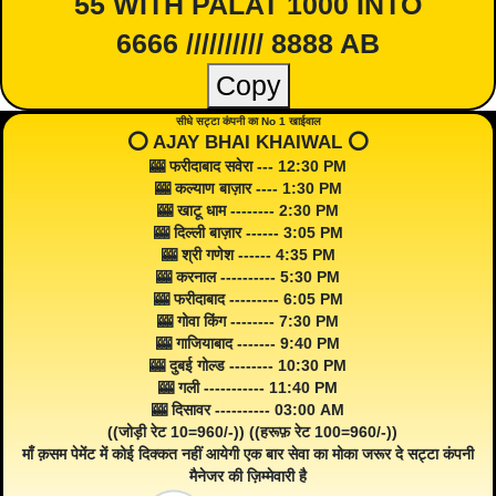
55 WITH PALAT 1000 INTO
6666 ////////// 8888 AB
Copy
सीधे सट्टा कंपनी का No 1 खाईवाल
⭕️ AJAY BHAI KHAIWAL ⭕️
🎰 फरीदाबाद सवेरा --- 12:30 PM
🎰 कल्याण बाज़ार ---- 1:30 PM
🎰 खाटू धाम -------- 2:30 PM
🎰 दिल्ली बाज़ार ------ 3:05 PM
🎰 श्री गणेश ------ 4:35 PM
🎰 करनाल ---------- 5:30 PM
🎰 फरीदाबाद --------- 6:05 PM
🎰 गोवा किंग -------- 7:30 PM
🎰 गाजियाबाद ------- 9:40 PM
🎰 दुबई गोल्ड -------- 10:30 PM
🎰 गली ----------- 11:40 PM
🎰 दिसावर ---------- 03:00 AM
((जोड़ी रेट 10=960/-)) ((हरूफ़ रेट 100=960/-))
माँ क़सम पेमेंट में कोई दिक्कत नहीं आयेगी एक बार सेवा का मोका जरूर दे सट्टा कंपनी
मैनेजर की ज़िम्मेवारी है