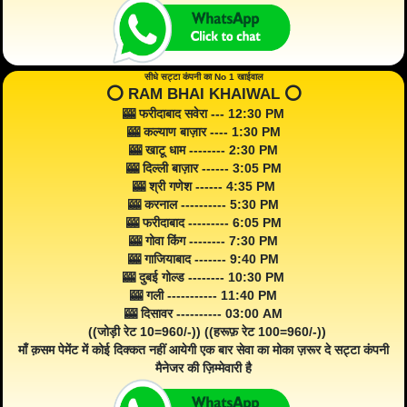
सीधे सट्टा कंपनी का No 1 खाईवाल
⭕️ RAM BHAI KHAIWAL ⭕️
🎰 फरीदाबाद सवेरा --- 12:30 PM
🎰 कल्याण बाज़ार ---- 1:30 PM
🎰 खाटू धाम -------- 2:30 PM
🎰 दिल्ली बाज़ार ------ 3:05 PM
🎰 श्री गणेश ------ 4:35 PM
🎰 करनाल ---------- 5:30 PM
🎰 फरीदाबाद --------- 6:05 PM
🎰 गोवा किंग -------- 7:30 PM
🎰 गाजियाबाद ------- 9:40 PM
🎰 दुबई गोल्ड -------- 10:30 PM
🎰 गली ----------- 11:40 PM
🎰 दिसावर ---------- 03:00 AM
((जोड़ी रेट 10=960/-)) ((हरूफ़ रेट 100=960/-))
माँ क़सम पेमेंट में कोई दिक्कत नहीं आयेगी एक बार सेवा का मोका ज़रूर दे सट्टा कंपनी
मैनेजर की ज़िम्मेवारी है