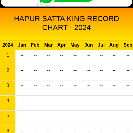
HAPUR SATTA KING RECORD
CHART - 2024
2024
Jan
Feb
Mar
Apr
May
Jun
Jul
Aug
Sep
1
--
--
--
--
--
--
--
--
--
2
--
--
--
--
--
--
--
--
--
3
--
--
--
--
--
--
--
--
--
4
--
--
--
--
--
--
--
--
--
5
--
--
--
--
--
--
--
--
--
6
--
--
--
--
--
--
--
--
--