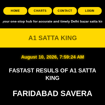
HOME
CHARTS
CONTACT
LOGIN
-stop hub for accurate and timely Delhi bazar satta king, covering a
A1 SATTA KING
August 10, 2026, 7:59:25 AM
FASTAST RESULS OF A1 SATTA
KING
FARIDABAD SAVERA