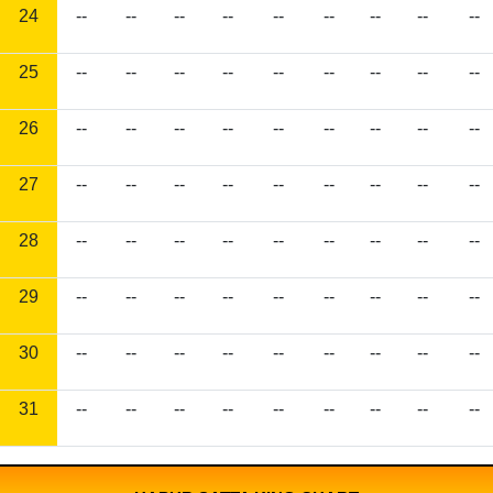
24
--
--
--
--
--
--
--
--
--
25
--
--
--
--
--
--
--
--
--
26
--
--
--
--
--
--
--
--
--
27
--
--
--
--
--
--
--
--
--
28
--
--
--
--
--
--
--
--
--
29
--
--
--
--
--
--
--
--
--
30
--
--
--
--
--
--
--
--
--
31
--
--
--
--
--
--
--
--
--