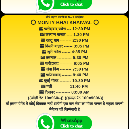
सीधे सट्टा कंपनी का No 1 खाईवाल
⭕️ MONTY BHAI KHAIWAL ⭕️
🎰 फरीदाबाद सवेरा --- 12:30 PM
🎰 कल्याण बाज़ार ---- 1:30 PM
🎰 खाटू धाम -------- 2:30 PM
🎰 दिल्ली बाज़ार ------ 3:05 PM
🎰 श्री गणेश ------ 4:35 PM
🎰 करनाल ---------- 5:30 PM
🎰 फरीदाबाद --------- 6:05 PM
🎰 गोवा किंग -------- 7:30 PM
🎰 गाजियाबाद ------- 9:40 PM
🎰 दुबई गोल्ड -------- 10:30 PM
🎰 गली ----------- 11:40 PM
🎰 दिसावर ---------- 03:00 AM
((जोड़ी रेट 10=960/-)) ((हरूफ़ रेट 100=960/-))
माँ क़सम पेमेंट में कोई दिक्कत नहीं आयेगी एक बार सेवा का मोका जरूर दे सट्टा कंपनी
मैनेजर की ज़िम्मेवारी है