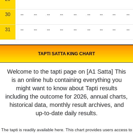
30
--
--
--
--
--
--
--
--
--
31
--
--
--
--
--
--
--
--
--
TAPTI SATTA KING CHART
Welcome to the tapti page on [A1 Satta] This
is an online hub containing everything you
might want to know about Tapti results
including the outcome for 2026, annual charts,
historical data, monthly result archives, and
up-to-date daily results.
The tapti is readily available here. This chart provides users access to