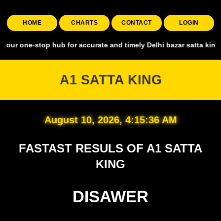
HOME
CHARTS
CONTACT
LOGIN
stop hub for accurate and timely Delhi bazar satta king, covering al
A1 SATTA KING
August 10, 2026, 4:15:37 AM
FASTAST RESULS OF A1 SATTA
KING
DISAWER