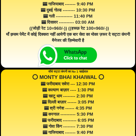
🎰 गाजियाबाद ------- 9:40 PM
🎰 दुबई गोल्ड -------- 10:30 PM
🎰 गली ----------- 11:40 PM
🎰 दिसावर ---------- 03:00 AM
((जोड़ी रेट 10=960/-)) ((हरूफ़ रेट 100=960/-))
माँ क़सम पेमेंट में कोई दिक्कत नहीं आयेगी एक बार सेवा का मोका ज़रूर दे सट्टा कंपनी
मैनेजर की ज़िम्मेवारी है
सीधे सट्टा कंपनी का No 1 खाईवाल
⭕️ MONTY BHAI KHAIWAL ⭕️
🎰 फरीदाबाद सवेरा --- 12:30 PM
🎰 कल्याण बाज़ार ---- 1:30 PM
🎰 खाटू धाम -------- 2:30 PM
🎰 दिल्ली बाज़ार ------ 3:05 PM
🎰 श्री गणेश ------ 4:35 PM
🎰 करनाल ---------- 5:30 PM
🎰 फरीदाबाद --------- 6:05 PM
🎰 गोवा किंग -------- 7:30 PM
🎰 गाजियाबाद ------- 9:40 PM