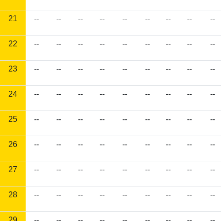
21
--
--
--
--
--
--
--
--
--
22
--
--
--
--
--
--
--
--
--
23
--
--
--
--
--
--
--
--
--
24
--
--
--
--
--
--
--
--
--
25
--
--
--
--
--
--
--
--
--
26
--
--
--
--
--
--
--
--
--
27
--
--
--
--
--
--
--
--
--
28
--
--
--
--
--
--
--
--
--
29
--
--
--
--
--
--
--
--
--