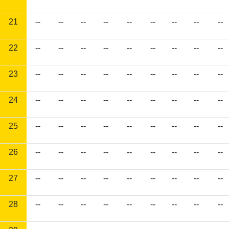
21
--
--
--
--
--
--
--
--
--
22
--
--
--
--
--
--
--
--
--
23
--
--
--
--
--
--
--
--
--
24
--
--
--
--
--
--
--
--
--
25
--
--
--
--
--
--
--
--
--
26
--
--
--
--
--
--
--
--
--
27
--
--
--
--
--
--
--
--
--
28
--
--
--
--
--
--
--
--
--