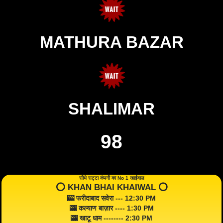
MATHURA BAZAR
SHALIMAR
98
सीधे सट्टा कंपनी का No 1 खाईवाल
⭕️ KHAN BHAI KHAIWAL ⭕️
🎰 फरीदाबाद सवेरा --- 12:30 PM
🎰 कल्याण बाज़ार ---- 1:30 PM
🎰 खाटू धाम -------- 2:30 PM