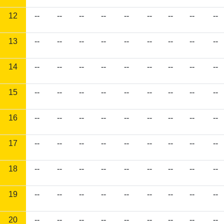
12
--
--
--
--
--
--
--
--
--
13
--
--
--
--
--
--
--
--
--
14
--
--
--
--
--
--
--
--
--
15
--
--
--
--
--
--
--
--
--
16
--
--
--
--
--
--
--
--
--
17
--
--
--
--
--
--
--
--
--
18
--
--
--
--
--
--
--
--
--
19
--
--
--
--
--
--
--
--
--
20
--
--
--
--
--
--
--
--
--