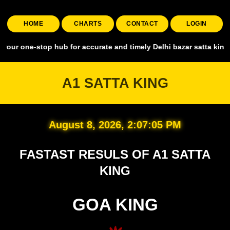
HOME
CHARTS
CONTACT
LOGIN
stop hub for accurate and timely Delhi bazar satta king, covering al
A1 SATTA KING
August 8, 2026, 2:07:06 PM
FASTAST RESULS OF A1 SATTA
KING
GOA KING